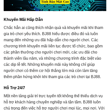
Khuyến Mãi Hấp Dẫn
Chắc hẳn ai cũng thích nhận quà và khuyến mãi khi tham
gia trò chơi yêu thích. BJ88 hiểu được điều đó và luôn
mang đến những ưu đãi hấp dẫn cho người chơi. Các
chương trình khuyến mãi liên tục được tổ chức, bao gồm
các phần thưởng cho người chơi mới, các ưu đãi cho
thành viên lâu năm, và những chương trình đặc biệt vào
các dịp lễ tết. Những khuyến mãi này không chỉ giúp
người chơi có thêm cơ hội thắng lớn mà còn làm tăng
thêm phần hứng khởi khi tham gia các trò chơi tại BJ88.
Hỗ Trợ 24/7
Một nền tảng giải trí trực tuyến tốt không thể thiếu dịch vụ
hỗ trợ khách hàng chuyên nghiệp và tận tâm. BJ88 luôn
chú trọng đến việc hỗ trợ người chơi mọi lúc, mọi nơi. Với