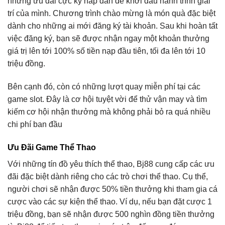
những ưu đãi cực kỳ hấp dẫn để khởi đầu hành trình giải
trí của mình. Chương trình chào mừng là món quà đặc biệt
dành cho những ai mới đăng ký tài khoản. Sau khi hoàn tất
việc đăng ký, bạn sẽ được nhận ngay một khoản thưởng
giá trị lên tới 100% số tiền nạp đầu tiên, tối đa lên tới 10
triệu đồng.
Bên cạnh đó, còn có những lượt quay miễn phí tại các
game slot. Đây là cơ hội tuyệt vời để thử vận may và tìm
kiếm cơ hội nhận thưởng mà không phải bỏ ra quá nhiều
chi phí ban đầu
Ưu Đãi Game Thể Thao
Với những tín đồ yêu thích thể thao, Bj88 cung cấp các ưu
đãi đặc biệt dành riêng cho các trò chơi thể thao. Cụ thể,
người chơi sẽ nhận được 50% tiền thưởng khi tham gia cá
cược vào các sự kiện thể thao. Ví dụ, nếu bạn đặt cược 1
triệu đồng, bạn sẽ nhận được 500 nghìn đồng tiền thưởng