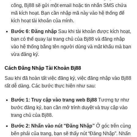
công, Bj88 sẽ gửi một email hoặc tin nhắn SMS chứa
mã kích hoạt. Bạn cần nhập mã này vào hệ thống để
kích hoạt tài khoản của mình.
Bước 6: Đăng nhập
Sau khi tài khoản được kích hoạt,
bạn có thể quay lại trang chủ của Bj88 và đăng nhập
vào hệ thống bằng tên người dùng và mật khẩu mà bạn
vừa đăng ký.
Cách Đăng Nhập Tài Khoản Bj88
Sau khi đã hoàn tất việc đăng ký, việc đăng nhập vào Bj88
rất dễ dàng. Các bước thực hiện như sau:
Bước 1: Truy cập vào trang web Bj88
Tương tự như
bước đăng ký, bạn cần mở trình duyệt và truy cập vào
trang chủ của Bj88.
Bước 2: Nhấn vào nút “Đăng Nhập”
Ở góc trên cùng
bên phải của trang, bạn sẽ thấy nút “Đăng Nhập”. Nhấn