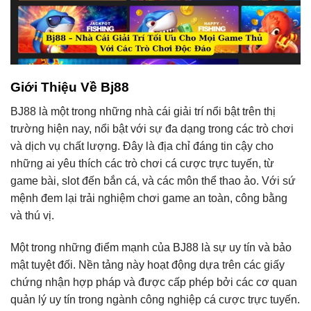
Giới Thiệu Về Bj88
BJ88 là một trong những nhà cái giải trí nổi bật trên thị
trường hiện nay, nổi bật với sự đa dạng trong các trò chơi
và dịch vụ chất lượng. Đây là địa chỉ đáng tin cậy cho
những ai yêu thích các trò chơi cá cược trực tuyến, từ
game bài, slot đến bắn cá, và các môn thể thao ảo. Với sứ
mệnh đem lại trải nghiệm chơi game an toàn, công bằng
và thú vị.
Một trong những điểm mạnh của BJ88 là sự uy tín và bảo
mật tuyệt đối. Nền tảng này hoạt động dựa trên các giấy
chứng nhận hợp pháp và được cấp phép bởi các cơ quan
quản lý uy tín trong ngành công nghiệp cá cược trực tuyến.