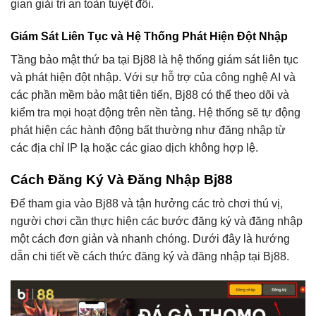
gian giải trí an toàn tuyệt đối.
Giám Sát Liên Tục và Hệ Thống Phát Hiện Đột Nhập
Tầng bảo mật thứ ba tại Bj88 là hệ thống giám sát liên tục
và phát hiện đột nhập. Với sự hỗ trợ của công nghệ AI và
các phần mềm bảo mật tiên tiến, Bj88 có thể theo dõi và
kiểm tra mọi hoạt động trên nền tảng. Hệ thống sẽ tự động
phát hiện các hành động bất thường như đăng nhập từ
các địa chỉ IP lạ hoặc các giao dịch không hợp lệ.
Cách Đăng Ký Và Đăng Nhập Bj88
Để tham gia vào Bj88 và tận hưởng các trò chơi thú vị,
người chơi cần thực hiện các bước đăng ký và đăng nhập
một cách đơn giản và nhanh chóng. Dưới đây là hướng
dẫn chi tiết về cách thức đăng ký và đăng nhập tại Bj88.