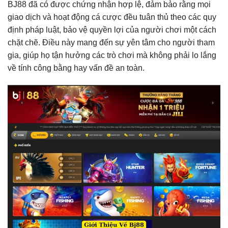
BJ88 đã có được chứng nhận hợp lệ, đảm bảo rằng mọi
giao dịch và hoạt động cá cược đều tuân thủ theo các quy
định pháp luật, bảo vệ quyền lợi của người chơi một cách
chặt chẽ. Điều này mang đến sự yên tâm cho người tham
gia, giúp họ tận hưởng các trò chơi mà không phải lo lắng
về tính công bằng hay vấn đề an toàn.