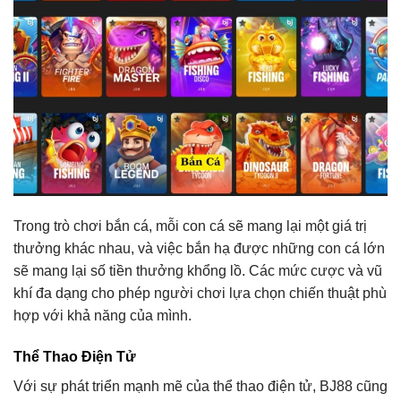
Trong trò chơi bắn cá, mỗi con cá sẽ mang lại một giá trị
thưởng khác nhau, và việc bắn hạ được những con cá lớn
sẽ mang lại số tiền thưởng khổng lồ. Các mức cược và vũ
khí đa dạng cho phép người chơi lựa chọn chiến thuật phù
hợp với khả năng của mình.
Thể Thao Điện Tử
Với sự phát triển mạnh mẽ của thể thao điện tử, BJ88 cũng