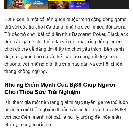
BJ88 còn là một cái tên quen thuộc trong cộng đồng game
thủ với các trò chơi đa dạng, phù hợp với nhiều đối tượng.
Từ các trò chơi bài cổ điển như Baccarat, Poker, Blackjack
đến các game slot hiện đại với đồ họa sống động, người
chơi có thể dễ dàng tìm thấy trò chơi yêu thích. Bên cạnh
đó, các game bắn cá và thể thao ảo cũng rất được ưa
chuộng, với những giải thưởng hấp dẫn và cơ hội chiến
thắng không ngừng.
Những Điểm Mạnh Của Bj88 Giúp Người
Chơi Thỏa Sức Trải Nghiệm
Khi tham gia một nền tảng giải trí trực tuyến, game thủ luôn
tìm kiếm một trải nghiệm thoải mái, an toàn và thú vị. BJ88,
với các điểm mạnh nổi bật, là nơi lý tưởng để thỏa mãn
những mong muốn đó.