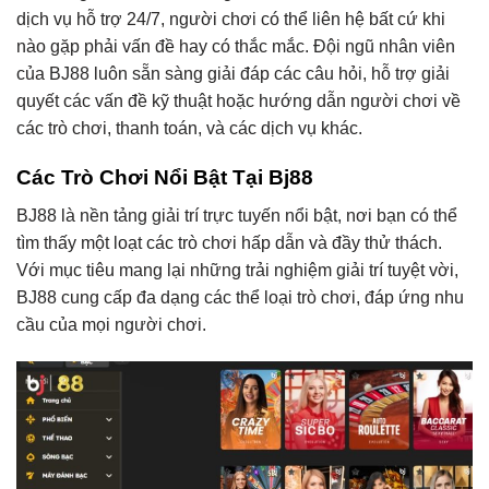
dịch vụ hỗ trợ 24/7, người chơi có thể liên hệ bất cứ khi
nào gặp phải vấn đề hay có thắc mắc. Đội ngũ nhân viên
của BJ88 luôn sẵn sàng giải đáp các câu hỏi, hỗ trợ giải
quyết các vấn đề kỹ thuật hoặc hướng dẫn người chơi về
các trò chơi, thanh toán, và các dịch vụ khác.
Các Trò Chơi Nổi Bật Tại Bj88
BJ88 là nền tảng giải trí trực tuyến nổi bật, nơi bạn có thể
tìm thấy một loạt các trò chơi hấp dẫn và đầy thử thách.
Với mục tiêu mang lại những trải nghiệm giải trí tuyệt vời,
BJ88 cung cấp đa dạng các thể loại trò chơi, đáp ứng nhu
cầu của mọi người chơi.