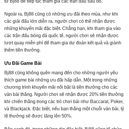
từ Bj88 để tiếp tục tham gia các trận đấu sau đó.
Ngoài ra, Bj88 cũng có những ưu đãi theo mùa, như khi
các giải đấu lớn diễn ra, người chơi có thể nhận được
những khuyến mãi đặc biệt. Chẳng hạn, khi tham gia vào
các trận đấu bóng đá quốc tế, người chơi sẽ nhận được
lượt quay miễn phí để tham gia dự đoán kết quả và giành
thêm tiền thưởng.
Ưu Đãi Game Bài
Bj88 cũng không quên mang đến cho những người yêu
thích game bài những ưu đãi hấp dẫn. Một trong những
chương trình khuyến mãi nổi bật là tiền thưởng cho các
ván bài thắng. Người chơi sẽ nhận được 20% tiền thưởng
khi chiến thắng trong các trò chơi bài như Baccarat, Poker,
và Blackjack. Đặc biệt, nếu bạn thắng một chuỗi ván bài, tỷ
lệ thưởng sẽ được tăng lên 50%.