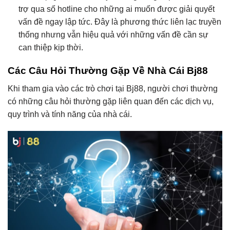
trợ qua số hotline cho những ai muốn được giải quyết
vấn đề ngay lập tức. Đây là phương thức liên lạc truyền
thống nhưng vẫn hiệu quả với những vấn đề cần sự
can thiệp kịp thời.
Các Câu Hỏi Thường Gặp Về Nhà Cái Bj88
Khi tham gia vào các trò chơi tại Bj88, người chơi thường
có những câu hỏi thường gặp liên quan đến các dịch vụ,
quy trình và tính năng của nhà cái.