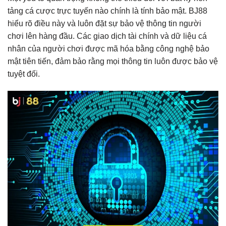
tảng cá cược trực tuyến nào chính là tính bảo mật. BJ88
hiểu rõ điều này và luôn đặt sự bảo vệ thông tin người
chơi lên hàng đầu. Các giao dịch tài chính và dữ liệu cá
nhân của người chơi được mã hóa bằng công nghệ bảo
mật tiên tiến, đảm bảo rằng mọi thông tin luôn được bảo vệ
tuyệt đối.