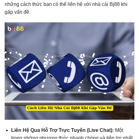
những cách thức bạn có thể liên hệ với nhà cái Bj88 khi
gặp vấn đề.
Liên Hệ Qua Hỗ Trợ Trực Tuyến (Live Chat):
Một
trong những phương thức nhanh chóng và tiện lợi nhất