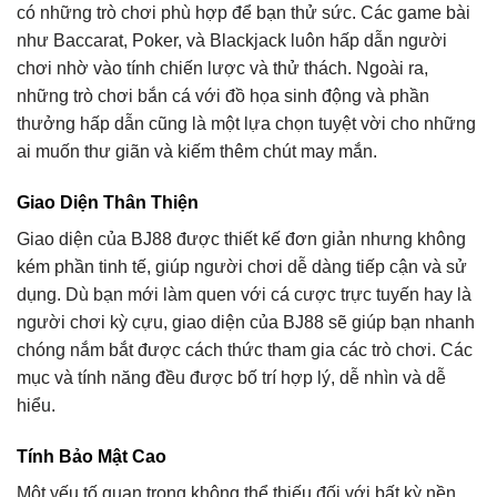
có những trò chơi phù hợp để bạn thử sức. Các game bài
như Baccarat, Poker, và Blackjack luôn hấp dẫn người
chơi nhờ vào tính chiến lược và thử thách. Ngoài ra,
những trò chơi bắn cá với đồ họa sinh động và phần
thưởng hấp dẫn cũng là một lựa chọn tuyệt vời cho những
ai muốn thư giãn và kiếm thêm chút may mắn.
Giao Diện Thân Thiện
Giao diện của BJ88 được thiết kế đơn giản nhưng không
kém phần tinh tế, giúp người chơi dễ dàng tiếp cận và sử
dụng. Dù bạn mới làm quen với cá cược trực tuyến hay là
người chơi kỳ cựu, giao diện của BJ88 sẽ giúp bạn nhanh
chóng nắm bắt được cách thức tham gia các trò chơi. Các
mục và tính năng đều được bố trí hợp lý, dễ nhìn và dễ
hiểu.
Tính Bảo Mật Cao
Một yếu tố quan trọng không thể thiếu đối với bất kỳ nền