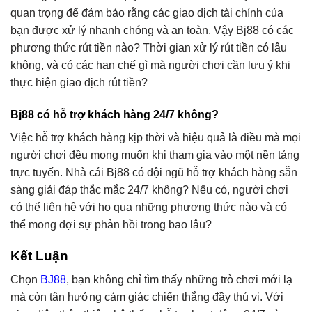
quan trọng để đảm bảo rằng các giao dịch tài chính của
bạn được xử lý nhanh chóng và an toàn. Vậy Bj88 có các
phương thức rút tiền nào? Thời gian xử lý rút tiền có lâu
không, và có các hạn chế gì mà người chơi cần lưu ý khi
thực hiện giao dịch rút tiền?
Bj88 có hỗ trợ khách hàng 24/7 không?
Việc hỗ trợ khách hàng kịp thời và hiệu quả là điều mà mọi
người chơi đều mong muốn khi tham gia vào một nền tảng
trực tuyến. Nhà cái Bj88 có đội ngũ hỗ trợ khách hàng sẵn
sàng giải đáp thắc mắc 24/7 không? Nếu có, người chơi
có thể liên hệ với họ qua những phương thức nào và có
thể mong đợi sự phản hồi trong bao lâu?
Kết Luận
Chọn
BJ88
, bạn không chỉ tìm thấy những trò chơi mới lạ
mà còn tận hưởng cảm giác chiến thắng đầy thú vị. Với