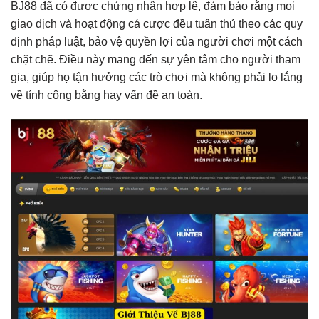
BJ88 đã có được chứng nhận hợp lệ, đảm bảo rằng mọi
giao dịch và hoạt động cá cược đều tuân thủ theo các quy
định pháp luật, bảo vệ quyền lợi của người chơi một cách
chặt chẽ. Điều này mang đến sự yên tâm cho người tham
gia, giúp họ tận hưởng các trò chơi mà không phải lo lắng
về tính công bằng hay vấn đề an toàn.