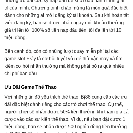
những ưu đãi cực kỳ hấp dẫn để khởi đầu hành trình giải
trí của mình. Chương trình chào mừng là món quà đặc biệt
dành cho những ai mới đăng ký tài khoản. Sau khi hoàn tất
việc đăng ký, bạn sẽ được nhận ngay một khoản thưởng
giá trị lên tới 100% số tiền nạp đầu tiên, tối đa lên tới 10
triệu đồng.
Bên cạnh đó, còn có những lượt quay miễn phí tại các
game slot. Đây là cơ hội tuyệt vời để thử vận may và tìm
kiếm cơ hội nhận thưởng mà không phải bỏ ra quá nhiều
chi phí ban đầu
Ưu Đãi Game Thể Thao
Với những tín đồ yêu thích thể thao, Bj88 cung cấp các ưu
đãi đặc biệt dành riêng cho các trò chơi thể thao. Cụ thể,
người chơi sẽ nhận được 50% tiền thưởng khi tham gia cá
cược vào các sự kiện thể thao. Ví dụ, nếu bạn đặt cược 1
triệu đồng, bạn sẽ nhận được 500 nghìn đồng tiền thưởng