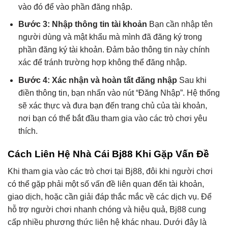
vào đó để vào phần đăng nhập.
Bước 3: Nhập thông tin tài khoản
Bạn cần nhập tên
người dùng và mật khẩu mà mình đã đăng ký trong
phần đăng ký tài khoản. Đảm bảo thông tin này chính
xác để tránh trường hợp không thể đăng nhập.
Bước 4: Xác nhận và hoàn tất đăng nhập
Sau khi
điền thông tin, bạn nhấn vào nút “Đăng Nhập”. Hệ thống
sẽ xác thực và đưa bạn đến trang chủ của tài khoản,
nơi bạn có thể bắt đầu tham gia vào các trò chơi yêu
thích.
Cách Liên Hệ Nhà Cái Bj88 Khi Gặp Vấn Đề
Khi tham gia vào các trò chơi tại Bj88, đôi khi người chơi
có thể gặp phải một số vấn đề liên quan đến tài khoản,
giao dịch, hoặc cần giải đáp thắc mắc về các dịch vụ. Để
hỗ trợ người chơi nhanh chóng và hiệu quả, Bj88 cung
cấp nhiều phương thức liên hệ khác nhau. Dưới đây là