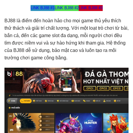
LINK BJ88 #1
LINK BJ88 #2
LINK BJ88 #3
BJ88 là điểm đến hoàn hảo cho mọi game thủ yêu thích
thử thách và giải trí chất lượng. Với một loạt trò chơi từ bài,
bắn cá, đến các game slot đa dạng, mỗi người chơi đều
tìm được niềm vui và sự hào hứng khi tham gia. Hệ thống
của BJ88 dễ sử dụng, bảo mật cao và luôn tạo ra môi
trường chơi game công bằng.