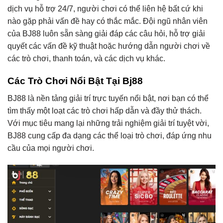
dịch vụ hỗ trợ 24/7, người chơi có thể liên hệ bất cứ khi
nào gặp phải vấn đề hay có thắc mắc. Đội ngũ nhân viên
của BJ88 luôn sẵn sàng giải đáp các câu hỏi, hỗ trợ giải
quyết các vấn đề kỹ thuật hoặc hướng dẫn người chơi về
các trò chơi, thanh toán, và các dịch vụ khác.
Các Trò Chơi Nổi Bật Tại Bj88
BJ88 là nền tảng giải trí trực tuyến nổi bật, nơi bạn có thể
tìm thấy một loạt các trò chơi hấp dẫn và đầy thử thách.
Với mục tiêu mang lại những trải nghiệm giải trí tuyệt vời,
BJ88 cung cấp đa dạng các thể loại trò chơi, đáp ứng nhu
cầu của mọi người chơi.