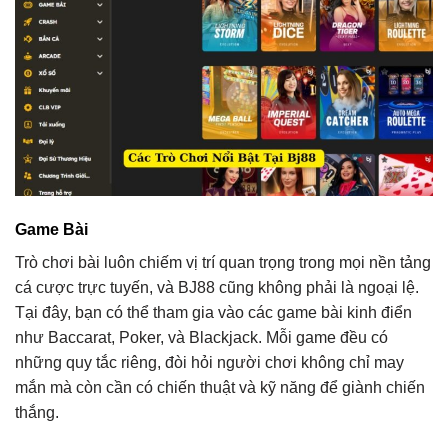
Game Bài
Trò chơi bài luôn chiếm vị trí quan trọng trong mọi nền tảng
cá cược trực tuyến, và BJ88 cũng không phải là ngoại lệ.
Tại đây, bạn có thể tham gia vào các game bài kinh điển
như Baccarat, Poker, và Blackjack. Mỗi game đều có
những quy tắc riêng, đòi hỏi người chơi không chỉ may
mắn mà còn cần có chiến thuật và kỹ năng để giành chiến
thắng.