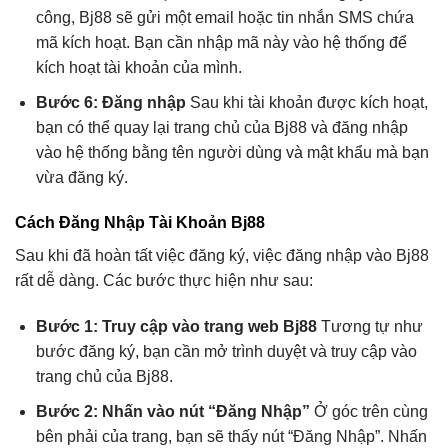
công, Bj88 sẽ gửi một email hoặc tin nhắn SMS chứa
mã kích hoạt. Bạn cần nhập mã này vào hệ thống để
kích hoạt tài khoản của mình.
Bước 6: Đăng nhập
Sau khi tài khoản được kích hoạt,
bạn có thể quay lại trang chủ của Bj88 và đăng nhập
vào hệ thống bằng tên người dùng và mật khẩu mà bạn
vừa đăng ký.
Cách Đăng Nhập Tài Khoản Bj88
Sau khi đã hoàn tất việc đăng ký, việc đăng nhập vào Bj88
rất dễ dàng. Các bước thực hiện như sau:
Bước 1: Truy cập vào trang web Bj88
Tương tự như
bước đăng ký, bạn cần mở trình duyệt và truy cập vào
trang chủ của Bj88.
Bước 2: Nhấn vào nút “Đăng Nhập”
Ở góc trên cùng
bên phải của trang, bạn sẽ thấy nút “Đăng Nhập”. Nhấn