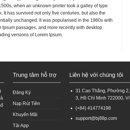
1500s, when an unknown printer took a galley of type
It has survived not only five centuries, but also the
entially unchanged. It was popularised in the 1960s with
em Ipsum passages, and more recently with desktop
uding versions of Lorem Ipsum.
Trung tâm hỗ trợ
Liên hệ với chúng tôi​
g
31 Cao Thắng, Phường 2
Đăng Ký
và
3, Hồ Chí Minh 722000, V
Nạp Rút Tiền
hổ
(+84) 414774198
Khuyến Mãi
support@bj88p.com
Tải App