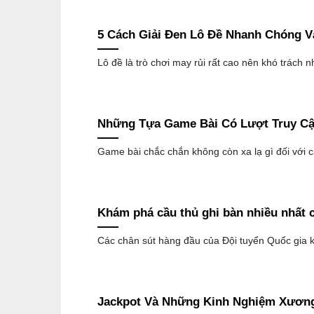
5 Cách Giải Đen Lô Đề Nhanh Chóng V
Lô đề là trò chơi may rủi rất cao nên khó trách n
Những Tựa Game Bài Có Lượt Truy Cậ
Game bài chắc chắn không còn xa lạ gì đối với c
Khám phá cầu thủ ghi bàn nhiều nhấ
Các chân sút hàng đầu của Đội tuyển Quốc gia k
Jackpot Và Những Kinh Nghiệm Xươn