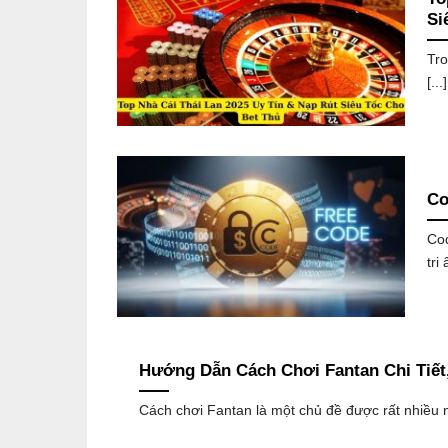
Si
Tro
[...]
Co
Cod
tri
Hướng Dẫn Cách Chơi Fantan Chi Tiết
Cách chơi Fantan là một chủ đề được rất nhiều ng