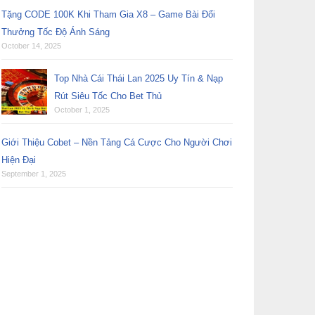
Tặng CODE 100K Khi Tham Gia X8 – Game Bài Đổi
Thưởng Tốc Độ Ánh Sáng
October 14, 2025
Top Nhà Cái Thái Lan 2025 Uy Tín & Nạp
Rút Siêu Tốc Cho Bet Thủ
October 1, 2025
Giới Thiệu Cobet – Nền Tảng Cá Cược Cho Người Chơi
Hiện Đại
September 1, 2025