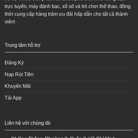
trực tuyến, máy đánh bạc, xổ số và trò chơi thể thao, đồng
thời cung cấp hàng trăm ưu đãi hấp dẫn cho tất cả thành
viên!
Trung tâm hỗ trợ
Đăng Ký
Nạp Rút Tiền
Khuyến Mãi
Tải App
Liên hệ với chúng tôi​