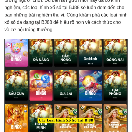
tượng người chơi. Dù bạn là người mới hay đã có kinh
nghiệm, các loại hình xổ số tại BJ88 sẽ luôn đem đến cho
bạn những trải nghiệm thú vị. Cùng khám phá các loại hình
xổ số đa dạng tại BJ88 để hiểu rõ hơn về cách thức chơi
và cơ hội trúng thưởng.