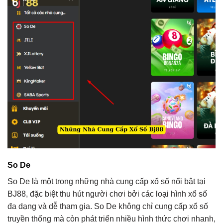
So De
So De là một trong những nhà cung cấp xổ số nổi bật tại
BJ88, đặc biệt thu hút người chơi bởi các loại hình xổ số
đa dạng và dễ tham gia. So De không chỉ cung cấp xổ số
truyền thống mà còn phát triển nhiều hình thức chơi nhanh,