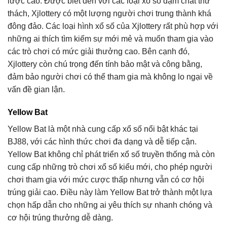
lược cao. Được biết đến với các loại xổ số đậm chất thử
thách, Xjlottery có một lượng người chơi trung thành khá
đông đảo. Các loại hình xổ số của Xjlottery rất phù hợp với
những ai thích tìm kiếm sự mới mẻ và muốn tham gia vào
các trò chơi có mức giải thưởng cao. Bên cạnh đó,
Xjlottery còn chú trọng đến tính bảo mật và công bằng,
đảm bảo người chơi có thể tham gia mà không lo ngại về
vấn đề gian lận.
Yellow Bat
Yellow Bat là một nhà cung cấp xổ số nổi bật khác tại
BJ88, với các hình thức chơi đa dạng và dễ tiếp cận.
Yellow Bat không chỉ phát triển xổ số truyền thống mà còn
cung cấp những trò chơi xổ số kiểu mới, cho phép người
chơi tham gia với mức cược thấp nhưng vẫn có cơ hội
trúng giải cao. Điều này làm Yellow Bat trở thành một lựa
chọn hấp dẫn cho những ai yêu thích sự nhanh chóng và
cơ hội trúng thưởng dễ dàng.