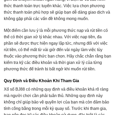
thức thanh toán trực tuyến khác. Việc lựa chọn phương
thức thanh toán phù hợp sẽ giúp bạn dễ dàng giao dịch và
không gặp phải các vấn đề không mong muốn.
Một điểm cần lưu ý là mỗi phương thức nạp và rút tiền có
thể có thời gian xử lý khác nhau. Với việc nạp tiền, đa
phần sẽ được thực hiện ngay lập tức, nhưng đối với việc
rút tiền, có thể mất từ vài giờ đến vài ngày làm việc tùy
thuộc vào phương thức bạn chọn. Hãy chắc chắn rằng bạn
kiểm tra kỹ các điều khoản và thời gian xử lý của từng
phương thức để tránh bị bất ngờ khi muốn rút tiền.
Quy Định và Điều Khoản Khi Tham Gia
Xổ số BJ88 có những quy định và điều khoản khá rõ ràng
mà người chơi cần phải tuân thủ. Những quy định này
không chỉ giúp bảo vệ quyền lợi của bạn mà còn đảm bảo
tính công bằng trong mỗi kỳ quay số. Trước khi tham gia,
bạn nên đọc kỹ các điều khoản sử dụng, đặc biệt là các