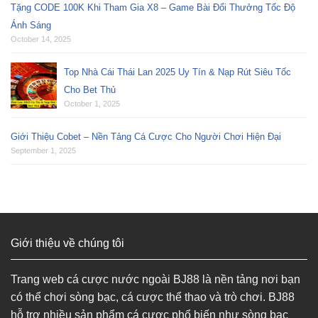
Tặng CODE 100K Khi Tham Gia X8 – Game Bài Đổi Thưởng Tốc Độ
Ánh Sáng
October 14, 2025
Top Nhà Cái Thái Lan 2025 Uy Tín & Nạp Rút Siêu Tốc
Cho Bet Thủ
October 1, 2025
Giới Thiệu Cobet – Nền Tảng Cá Cược Cho Người Chơi Hiện Đại
September 1, 2025
Giới thiệu về chúng tôi​
Trang web cá cược nước ngoài BJ88 là nền tảng nơi bạn
có thể chơi sòng bạc, cá cược thể thao và trò chơi. BJ88
hỗ trợ nhiều sản phẩm cá cược phổ biến như sòng bạc