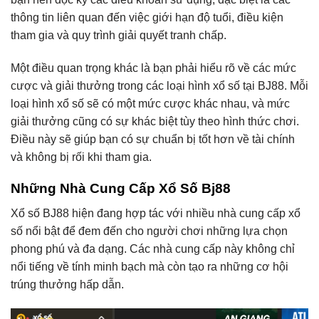
thông tin liên quan đến việc giới hạn độ tuổi, điều kiện
tham gia và quy trình giải quyết tranh chấp.
Một điều quan trọng khác là bạn phải hiểu rõ về các mức
cược và giải thưởng trong các loại hình xổ số tại BJ88. Mỗi
loại hình xổ số sẽ có một mức cược khác nhau, và mức
giải thưởng cũng có sự khác biệt tùy theo hình thức chơi.
Điều này sẽ giúp bạn có sự chuẩn bị tốt hơn về tài chính
và không bị rối khi tham gia.
Những Nhà Cung Cấp Xổ Số Bj88
Xổ số BJ88 hiện đang hợp tác với nhiều nhà cung cấp xổ
số nổi bật để đem đến cho người chơi những lựa chọn
phong phú và đa dạng. Các nhà cung cấp này không chỉ
nổi tiếng về tính minh bạch mà còn tạo ra những cơ hội
trúng thưởng hấp dẫn.