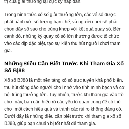
trị của giải thưởng lại cực kỳ hấp dẫn.
Trong hình thức xổ số giải thưởng lớn, các vé số được
phát hành với số lượng hạn chế, và người chơi sẽ phải
chọn dãy số sao cho trùng khớp với kết quả quay số. Bên
cạnh đó, những kỳ quay xổ số lớn thường được tổ chức
vào các dịp đặc biệt, tạo sự kiện thu hút người chơi tham
gia.
Những Điều Cần Biết Trước Khi Tham Gia Xổ
Số Bj88
Xổ số BJ88 là một nền tảng xổ số trực tuyến khá phổ biến,
thu hút đông đảo người chơi nhờ vào tính minh bạch và cơ
hội trúng thưởng lớn. Tuy nhiên, trước khi tham gia vào trò
chơi này, bạn cần hiểu rõ các yếu tố quan trọng để có thể
chơi một cách hiệu quả và tránh các rủi ro không đáng có.
Dưới đây là những điều cần biết trước khi tham gia xổ số
BJ88, giúp bạn chuẩn bị tốt nhất để tham gia.