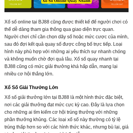
Xổ số online tại BJ88 cũng được thiết kế để người chơi có
thể dễ dàng tham gia thông qua giao diện trực quan.
Người chơi chỉ cần chọn dãy số hoặc mức cược của mình,
sau đó đợi kết quả quay số được công bố trực tiếp. Loại
hình này phù hợp với những ai yêu thích sự nhanh chóng
và không muốn chờ đợi quá lâu. Xổ số quay nhanh tại
BJ88 cũng có mức giải thưởng khá hấp dẫn, mang lại
nhiều cơ hội thắng lớn.
Xổ Số Giải Thưởng Lớn
Xổ số giải thưởng lớn tại BJ88 là một hình thức đặc biệt,
nơi các giải thưởng đạt mức cực kỳ cao. Đây là lựa chọn
cho những ai tìm kiếm cơ hội trúng thưởng với những
phần thưởng khủng. Các loại xổ số này thường có tỷ lệ
trúng thấp hơn so với các hình thức khác, nhưng bù lại, giá