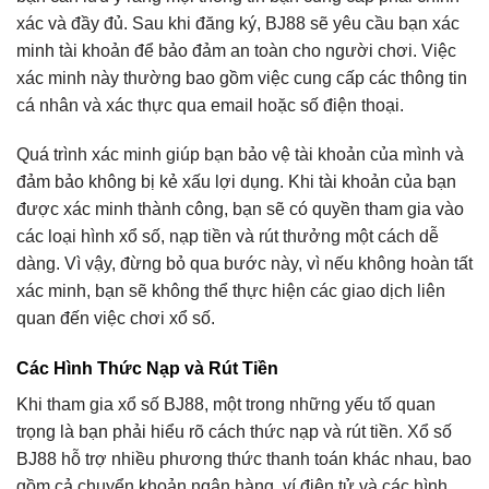
xác và đầy đủ. Sau khi đăng ký, BJ88 sẽ yêu cầu bạn xác
minh tài khoản để bảo đảm an toàn cho người chơi. Việc
xác minh này thường bao gồm việc cung cấp các thông tin
cá nhân và xác thực qua email hoặc số điện thoại.
Quá trình xác minh giúp bạn bảo vệ tài khoản của mình và
đảm bảo không bị kẻ xấu lợi dụng. Khi tài khoản của bạn
được xác minh thành công, bạn sẽ có quyền tham gia vào
các loại hình xổ số, nạp tiền và rút thưởng một cách dễ
dàng. Vì vậy, đừng bỏ qua bước này, vì nếu không hoàn tất
xác minh, bạn sẽ không thể thực hiện các giao dịch liên
quan đến việc chơi xổ số.
Các Hình Thức Nạp và Rút Tiền
Khi tham gia xổ số BJ88, một trong những yếu tố quan
trọng là bạn phải hiểu rõ cách thức nạp và rút tiền. Xổ số
BJ88 hỗ trợ nhiều phương thức thanh toán khác nhau, bao
gồm cả chuyển khoản ngân hàng, ví điện tử và các hình