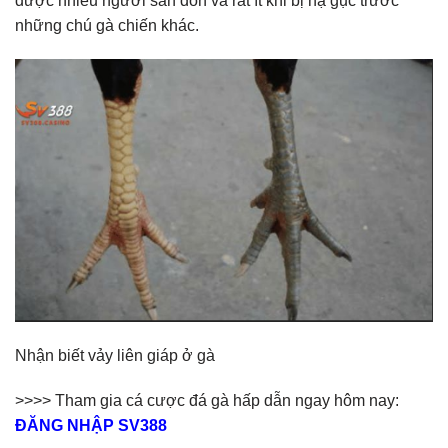
được nhiều người săn đón và rất ít khi bị hạ gục trước
những chú gà chiến khác.
Nhận biết vảy liên giáp ở gà
>>>> Tham gia cá cược đá gà hấp dẫn ngay hôm nay:
ĐĂNG NHẬP SV388