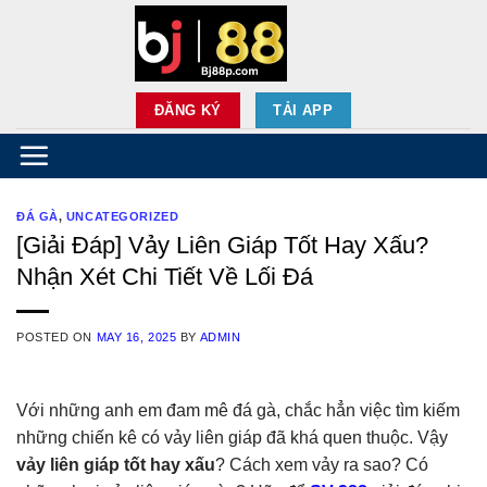
Skip
to
content
ĐĂNG KÝ
TẢI APP
ĐÁ GÀ
,
UNCATEGORIZED
[Giải Đáp] Vảy Liên Giáp Tốt Hay Xấu?
Nhận Xét Chi Tiết Về Lối Đá
POSTED ON
MAY 16, 2025
BY
ADMIN
Với những anh em đam mê đá gà, chắc hẳn việc tìm kiếm
những chiến kê có vảy liên giáp đã khá quen thuộc. Vậy
vảy liên giáp tốt hay xấu
? Cách xem vảy ra sao? Có