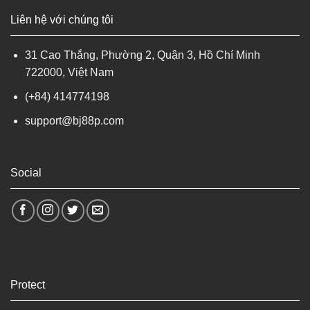
Liên hệ với chúng tôi​
31 Cao Thắng, Phường 2, Quận 3, Hồ Chí Minh
722000, Việt Nam
(+84) 414774198
support@bj88p.com
Social
Protect