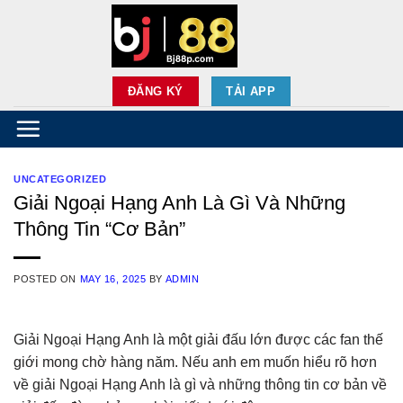
Skip
to
content
ĐĂNG KÝ
TẢI APP
UNCATEGORIZED
Giải Ngoại Hạng Anh Là Gì Và Những
Thông Tin “Cơ Bản”
POSTED ON
MAY 16, 2025
BY
ADMIN
Giải Ngoại Hạng Anh là một giải đấu lớn được các fan thế
giới mong chờ hàng năm. Nếu anh em muốn hiểu rõ hơn
về giải Ngoại Hạng Anh là gì và những thông tin cơ bản về