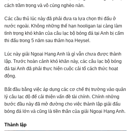
cách trầm trọng và vô cùng nghèo nàn.
Các cầu thủ lúc này đã phải đưa ra lựa chọn thi đấu ở
nước ngoài. Không những thế hạn hooligan lại càng làm
tình trọng khó khăn của câu lạc bộ bóng đá tại Anh bị cấm
thi đấu trong 5 năm sau thảm họa Heysel.
Lúc này giải Ngoại Hạng Anh là gì vẫn chưa được thành
lập. Trước hoàn cảnh khó khăn này, các câu lạc bộ bóng
đá tại Anh đã phải thực hiện cuộc cải tổ cách thức hoạt
động.
Bắt đầu bằng việc áp dụng các cơ chế thị trường vào quản
lý câu lạc độ để cải thiện vấn đề tài chính. Chính những
bước đầu này đã mở đường cho việc thành lập giải đấu
bóng đá lớn và cũng là tiền thân của giải Ngoại Hạng Anh.
Thành lập