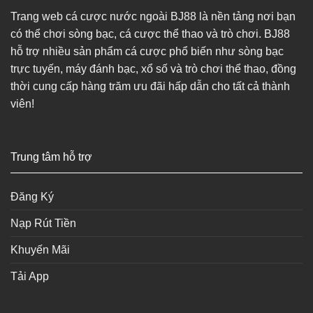
Trang web cá cược nước ngoài BJ88 là nền tảng nơi bạn
có thể chơi sòng bạc, cá cược thể thao và trò chơi. BJ88
hỗ trợ nhiều sản phẩm cá cược phổ biến như sòng bạc
trực tuyến, máy đánh bạc, xổ số và trò chơi thể thao, đồng
thời cung cấp hàng trăm ưu đãi hấp dẫn cho tất cả thành
viên!
Trung tâm hỗ trợ
Đăng Ký
Nạp Rút Tiền
Khuyến Mãi
Tải App