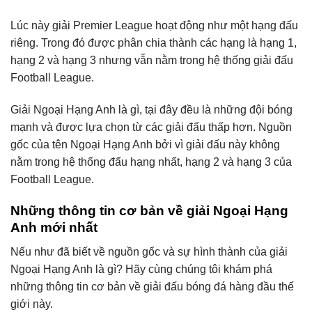
Lúc này giải Premier League hoạt động như một hạng đấu
riêng. Trong đó được phân chia thành các hạng là hạng 1,
hạng 2 và hạng 3 nhưng vẫn nằm trong hệ thống giải đấu
Football League.
Giải Ngoại Hạng Anh là gì, tại đây đều là những đội bóng
mạnh và được lựa chọn từ các giải đấu thấp hơn. Nguồn
gốc của tên Ngoại Hạng Anh bởi vì giải đấu này không
nằm trong hệ thống đấu hạng nhất, hạng 2 và hạng 3 của
Football League.
Những thông tin cơ bản về giải Ngoại Hạng
Anh mới nhất
Nếu như đã biết về nguồn gốc và sự hình thành của giải
Ngoại Hạng Anh là gì? Hãy cùng chúng tôi khám phá
những thông tin cơ bản về giải đấu bóng đá hàng đầu thế
giới này.