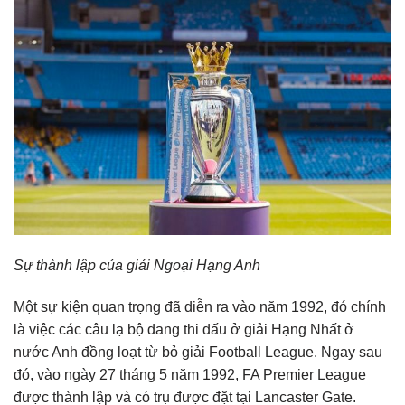
Sự thành lập của giải Ngoại Hạng Anh
Một sự kiện quan trọng đã diễn ra vào năm 1992, đó chính
là việc các câu lạ bộ đang thi đấu ở giải Hạng Nhất ở
nước Anh đồng loạt từ bỏ giải Football League. Ngay sau
đó, vào ngày 27 tháng 5 năm 1992, FA Premier League
được thành lập và có trụ được đặt tại Lancaster Gate.