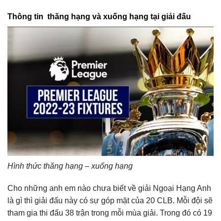
Thông tin thăng hạng và xuống hạng tại giải đấu
Hình thức thăng hạng – xuống hạng
Cho những anh em nào chưa biết về giải Ngoại Hạng Anh
là gì thì giải đấu này có sự góp mặt của 20 CLB. Mỗi đội sẽ
tham gia thi đấu 38 trận trong mỗi mùa giải. Trong đó có 19