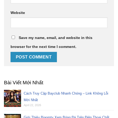
Website
Save my name, email, and website in this
browser for the next time I comment.
Bài Viết Mới Nhất
Cách Truy Cập Bayclub Nhanh Chóng – Link Không Lỗi
Mới Nhất
April 22, 2026
Giới Thiệu Biaomtv Xem Bóng Đá Trên Điện Thoại Chất